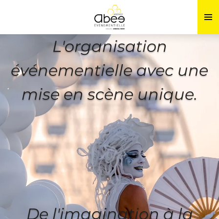
Passer
au
contenu
L'organisation
principal
événementielle avec une
mise en scène unique.
De l'imagination à la