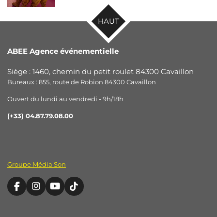
HAUT
ABEE Agence événementielle
Siège : 1460, chemin du petit roulet 84300 Cavaillon
Bureaux : 855, route de Robion 84300 Cavaillon
Ouvert du lundi au vendredi - 9h/18h
(+33) 04.87.79.08.00
Groupe Média Son
F
I
Y
T
a
n
o
i
c
s
u
k
e
t
T
T