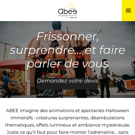
Passer
au
contenu
principal
Frissonner,
surprendre... et faire
parler de vous
Demandez votre devis
ABEE imagine des animations et spectacles Halloween
immersifs : créatures surprenantes, déambulations
thématiques, effets lumineux et ambiance mystérieuse.
Juste ce qu’il faut pour faire monter l’adrénaline… sans