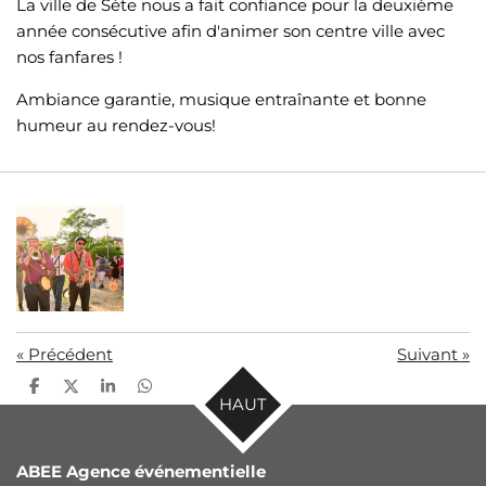
La ville de Sète nous a fait confiance pour la deuxième
année consécutive afin d'animer son centre ville avec
nos fanfares !
Ambiance garantie, musique entraînante et bonne
humeur au rendez-vous!
«
Précédent
Suivant
»
P
P
P
P
HAUT
a
a
a
a
r
r
r
r
t
t
t
t
a
a
a
a
ABEE Agence événementielle
g
g
g
g