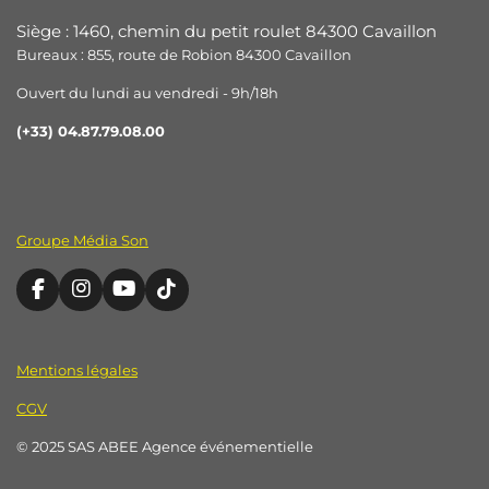
e
e
e
e
r
r
r
r
Siège : 1460, chemin du petit roulet 84300 Cavaillon
Bureaux : 855, route de Robion 84300 Cavaillon
Ouvert du lundi au vendredi - 9h/18h
(+33) 04.87.79.08.00
Groupe Média Son
F
I
Y
T
a
n
o
i
c
s
u
k
e
t
T
T
Mentions légales
b
a
u
o
o
g
b
k
CGV
o
r
e
k
a
© 2025 SAS ABEE Agence événementielle
m