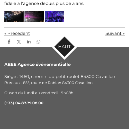
fidèle à l'agence depuis plus de 3 ans.
«
Précédent
Suivant
»
P
P
P
P
HAUT
a
a
a
a
r
r
r
r
t
t
t
t
a
a
a
a
ABEE Agence événementielle
g
g
g
g
e
e
e
e
r
r
r
r
Siège : 1460, chemin du petit roulet 84300 Cavaillon
Bureaux : 855, route de Robion 84300 Cavaillon
Ouvert du lundi au vendredi - 9h/18h
(+33) 04.87.79.08.00