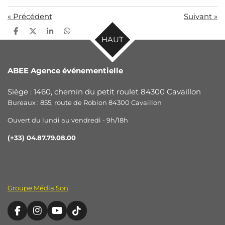
«
Précédent
Suivant
»
P
P
P
P
HAUT
a
a
a
a
r
r
r
r
t
t
t
t
a
a
a
a
ABEE Agence événementielle
g
g
g
g
e
e
e
e
r
r
r
r
Siège : 1460, chemin du petit roulet 84300 Cavaillon
Bureaux : 855, route de Robion 84300 Cavaillon
Ouvert du lundi au vendredi - 9h/18h
(+33) 04.87.79.08.00
Groupe Média Son
F
I
Y
T
a
n
o
i