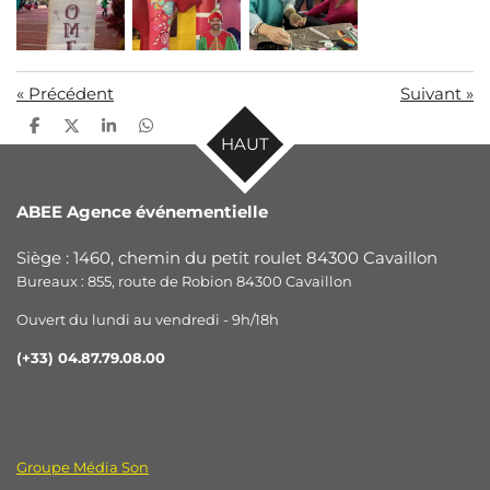
«
Précédent
Suivant
»
P
P
P
P
HAUT
a
a
a
a
r
r
r
r
t
t
t
t
a
a
a
a
ABEE Agence événementielle
g
g
g
g
e
e
e
e
r
r
r
r
Siège : 1460, chemin du petit roulet 84300 Cavaillon
Bureaux : 855, route de Robion 84300 Cavaillon
Ouvert du lundi au vendredi - 9h/18h
(+33) 04.87.79.08.00
Groupe Média Son